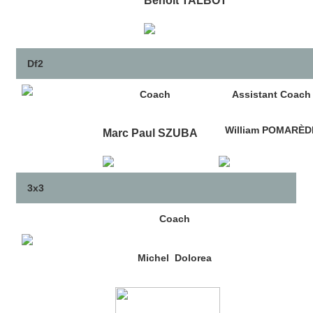
Benoit TALBOT
Df2
Coach
Assistant Coach
William POMARÈD
Marc Paul SZUBA
3x3
Coach
Michel Dolorea