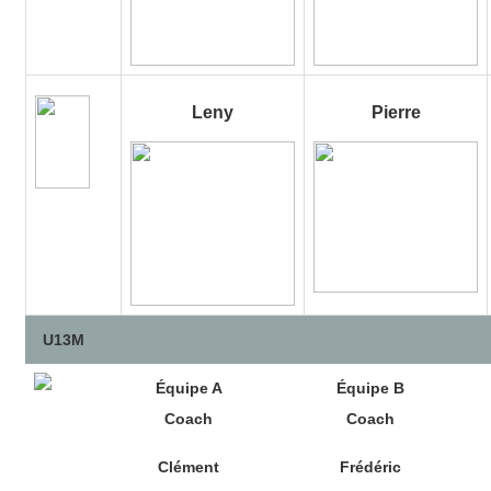
Leny
Pierre
U13M
Équipe A
Équipe B
Coach
Coach
Clément
Frédéric