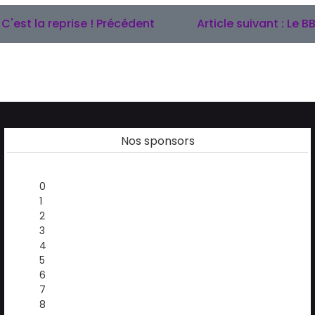
 C'est la reprise !
Précédent
Article suivant : Le B
Nos sponsors
0
1
2
3
4
5
6
7
8